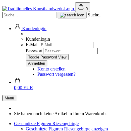
0
Suche...
Kundenlogin
Kundenlogin
E-Mail
Passwort
Toggle Password View
Konto erstellen
Passwort vergessen?
0,00 EUR
Menü
Sie haben noch keine Artikel in Ihrem Warenkorb.
Geschnitzte Figuren Riesengebirge
Geschnitzte Figuren Riesengebirge anzeigen