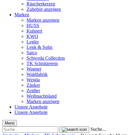
Räucherkerzen
Zubehör anzeigen
Marken
Marken anzeigen
HUSS
Kuhnert
KWO
Legler
Lenk & Sohn
Saico
Schweda Collection
TK Schnitzerein
Wagner
Waldfabrik
Weigla
Zänker
Zeidler
Weihnachtsland
Marken anzeigen
Unsere Angebote
Unsere Angebote
Menü
Suche...