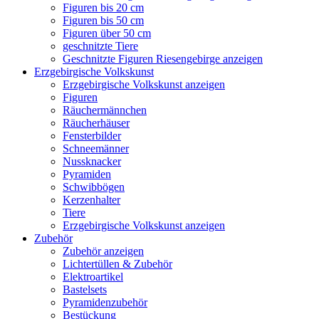
Figuren bis 20 cm
Figuren bis 50 cm
Figuren über 50 cm
geschnitzte Tiere
Geschnitzte Figuren Riesengebirge anzeigen
Erzgebirgische Volkskunst
Erzgebirgische Volkskunst anzeigen
Figuren
Räuchermännchen
Räucherhäuser
Fensterbilder
Schneemänner
Nussknacker
Pyramiden
Schwibbögen
Kerzenhalter
Tiere
Erzgebirgische Volkskunst anzeigen
Zubehör
Zubehör anzeigen
Lichtertüllen & Zubehör
Elektroartikel
Bastelsets
Pyramidenzubehör
Bestückung