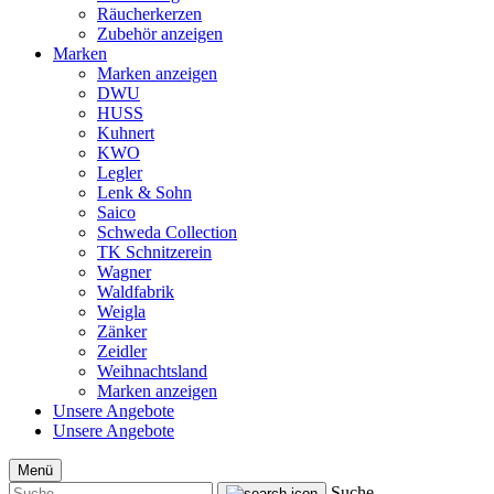
Räucherkerzen
Zubehör anzeigen
Marken
Marken anzeigen
DWU
HUSS
Kuhnert
KWO
Legler
Lenk & Sohn
Saico
Schweda Collection
TK Schnitzerein
Wagner
Waldfabrik
Weigla
Zänker
Zeidler
Weihnachtsland
Marken anzeigen
Unsere Angebote
Unsere Angebote
Menü
Suche...