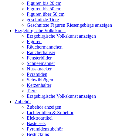
Figuren bis 20 cm
Figuren bis 50 cm
Figuren über 50 cm
geschnitzte Tiere
Geschnitzte Figuren Riesengebirge anzeigen
Erzgebirgische Volkskunst
Erzgebirgische Volkskunst anzeigen
Figuren
Räuchermännchen
Räucherhäuser
Fensterbilder
Schneemänner
Nussknacker
Pyramiden
Schwibbögen
Kerzenhalter
Tiere
Erzgebirgische Volkskunst anzeigen
Zubehör
Zubehör anzeigen
Lichtertüllen & Zubehör
Elektroartikel
Bastelsets
Pyramidenzubehör
Bestückung