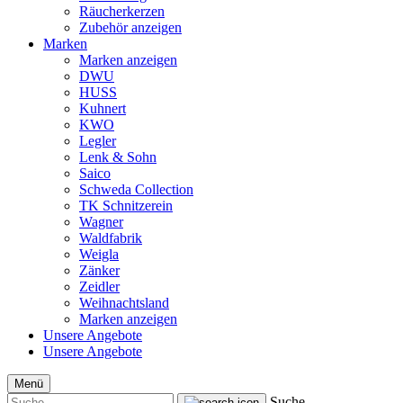
Räucherkerzen
Zubehör anzeigen
Marken
Marken anzeigen
DWU
HUSS
Kuhnert
KWO
Legler
Lenk & Sohn
Saico
Schweda Collection
TK Schnitzerein
Wagner
Waldfabrik
Weigla
Zänker
Zeidler
Weihnachtsland
Marken anzeigen
Unsere Angebote
Unsere Angebote
Menü
Suche...