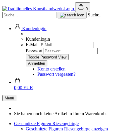
0
Suche...
Kundenlogin
Kundenlogin
E-Mail
Passwort
Toggle Password View
Konto erstellen
Passwort vergessen?
0,00 EUR
Menü
Sie haben noch keine Artikel in Ihrem Warenkorb.
Geschnitzte Figuren Riesengebirge
Geschnitzte Figuren Riesengebirge anzeigen