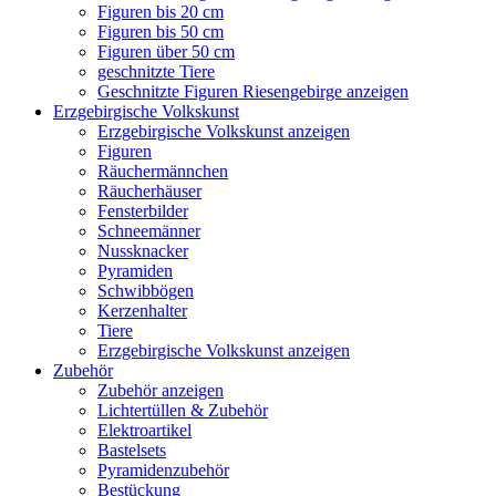
Figuren bis 20 cm
Figuren bis 50 cm
Figuren über 50 cm
geschnitzte Tiere
Geschnitzte Figuren Riesengebirge anzeigen
Erzgebirgische Volkskunst
Erzgebirgische Volkskunst anzeigen
Figuren
Räuchermännchen
Räucherhäuser
Fensterbilder
Schneemänner
Nussknacker
Pyramiden
Schwibbögen
Kerzenhalter
Tiere
Erzgebirgische Volkskunst anzeigen
Zubehör
Zubehör anzeigen
Lichtertüllen & Zubehör
Elektroartikel
Bastelsets
Pyramidenzubehör
Bestückung