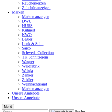
Räucherkerzen
Zubehör anzeigen
Marken
Marken anzeigen
DWU
HUSS
Kuhnert
KWO
Legler
Lenk & Sohn
Saico
Schweda Collection
TK Schnitzerein
Wagner
Waldfabrik
Weigla
Zänker
Zeidler
Weihnachtsland
Marken anzeigen
Unsere Angebote
Unsere Angebote
Menü
Suche...