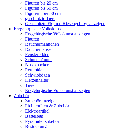
Figuren bis 20 cm
Figuren bis 50 cm
Figuren über 50 cm
geschnitzte Tiere
Geschnitzte Figuren Riesengebirge anzeigen
Erzgebirgische Volkskunst
Erzgebirgische Volkskunst anzeigen
Figuren
Räuchermännchen
Räucherhäuser
Fensterbilder
Schneemänner
Nussknacker
Pyramiden
Schwibbögen
Kerzenhalter
Tiere
Erzgebirgische Volkskunst anzeigen
Zubehör
Zubehör anzeigen
Lichtertüllen & Zubehör
Elektroartikel
Bastelsets
Pyramidenzubehör
Bestückung