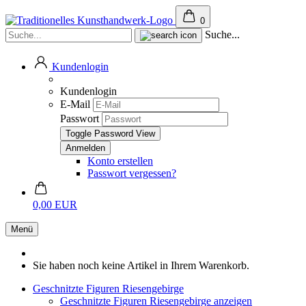
0
Suche...
Kundenlogin
Kundenlogin
E-Mail
Passwort
Toggle Password View
Konto erstellen
Passwort vergessen?
0,00 EUR
Menü
Sie haben noch keine Artikel in Ihrem Warenkorb.
Geschnitzte Figuren Riesengebirge
Geschnitzte Figuren Riesengebirge anzeigen