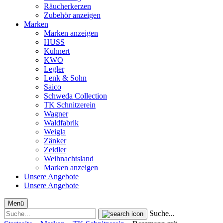
Räucherkerzen
Zubehör anzeigen
Marken
Marken anzeigen
HUSS
Kuhnert
KWO
Legler
Lenk & Sohn
Saico
Schweda Collection
TK Schnitzerein
Wagner
Waldfabrik
Weigla
Zänker
Zeidler
Weihnachtsland
Marken anzeigen
Unsere Angebote
Unsere Angebote
Menü
Suche...