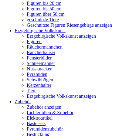
Figuren bis 20 cm
Figuren bis 50 cm
Figuren über 50 cm
geschnitzte Tiere
Geschnitzte Figuren Riesengebirge anzeigen
Erzgebirgische Volkskunst
Erzgebirgische Volkskunst anzeigen
Figuren
Räuchermännchen
Räucherhäuser
Fensterbilder
Schneemänner
Nussknacker
Pyramiden
Schwibbögen
Kerzenhalter
Tiere
Erzgebirgische Volkskunst anzeigen
Zubehör
Zubehör anzeigen
Lichtertüllen & Zubehör
Elektroartikel
Bastelsets
Pyramidenzubehör
Bestückung