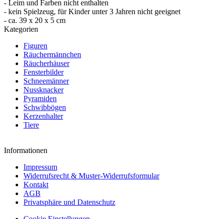
- Leim und Farben nicht enthalten
- kein Spielzeug, für Kinder unter 3 Jahren nicht geeignet
- ca. 39 x 20 x 5 cm
Kategorien
Figuren
Räuchermännchen
Räucherhäuser
Fensterbilder
Schneemänner
Nussknacker
Pyramiden
Schwibbögen
Kerzenhalter
Tiere
Informationen
Impressum
Widerrufsrecht & Muster-Widerrufsformular
Kontakt
AGB
Privatsphäre und Datenschutz
Cookie Einstellungen