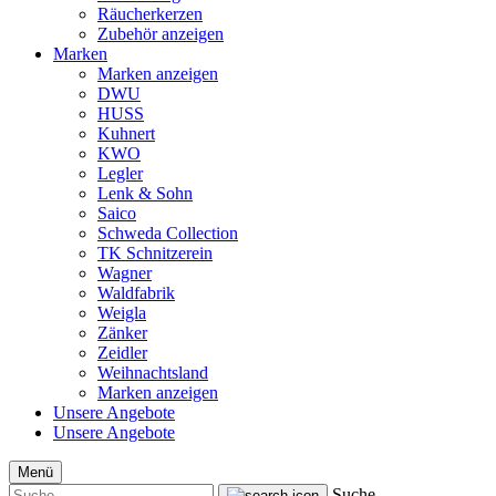
Räucherkerzen
Zubehör anzeigen
Marken
Marken anzeigen
DWU
HUSS
Kuhnert
KWO
Legler
Lenk & Sohn
Saico
Schweda Collection
TK Schnitzerein
Wagner
Waldfabrik
Weigla
Zänker
Zeidler
Weihnachtsland
Marken anzeigen
Unsere Angebote
Unsere Angebote
Menü
Suche...