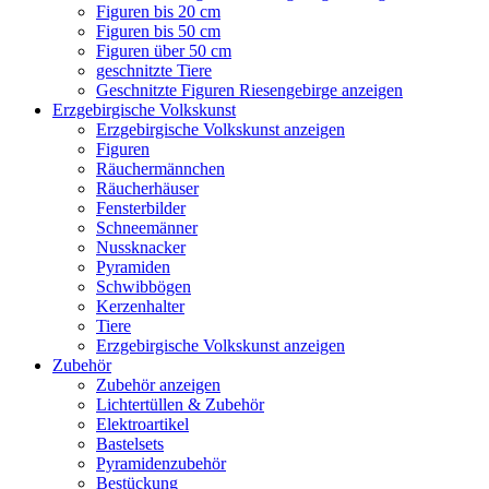
Figuren bis 20 cm
Figuren bis 50 cm
Figuren über 50 cm
geschnitzte Tiere
Geschnitzte Figuren Riesengebirge anzeigen
Erzgebirgische Volkskunst
Erzgebirgische Volkskunst anzeigen
Figuren
Räuchermännchen
Räucherhäuser
Fensterbilder
Schneemänner
Nussknacker
Pyramiden
Schwibbögen
Kerzenhalter
Tiere
Erzgebirgische Volkskunst anzeigen
Zubehör
Zubehör anzeigen
Lichtertüllen & Zubehör
Elektroartikel
Bastelsets
Pyramidenzubehör
Bestückung