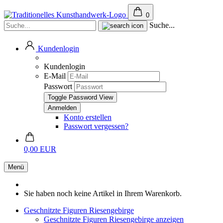
0
Suche...
Kundenlogin
Kundenlogin
E-Mail
Passwort
Toggle Password View
Konto erstellen
Passwort vergessen?
0,00 EUR
Menü
Sie haben noch keine Artikel in Ihrem Warenkorb.
Geschnitzte Figuren Riesengebirge
Geschnitzte Figuren Riesengebirge anzeigen