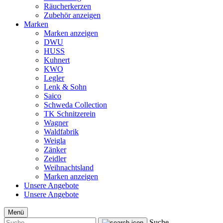
Räucherkerzen
Zubehör anzeigen
Marken
Marken anzeigen
DWU
HUSS
Kuhnert
KWO
Legler
Lenk & Sohn
Saico
Schweda Collection
TK Schnitzerein
Wagner
Waldfabrik
Weigla
Zänker
Zeidler
Weihnachtsland
Marken anzeigen
Unsere Angebote
Unsere Angebote
Menü
Suche...