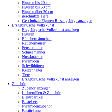
Figuren bis 20 cm
Figuren bis 50 cm
Figuren über 50 cm
geschnitzte Tiere
Geschnitzte Figuren Riesengebirge anzeigen
Erzgebirgische Volkskunst
Erzgebirgische Volkskunst anzeigen
Figuren
Räuchermännchen
Räucherhäuser
Fensterbilder
Schneemänner
Nussknacker
Pyramiden
Schwibbögen
Kerzenhalter
Tiere
Erzgebirgische Volkskunst anzeigen
Zubehör
Zubehör anzeigen
Lichtertüllen & Zubehör
Elektroartikel
Bastelsets
Pyramidenzubehör
Bestückung